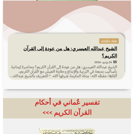
محاور ولقاءات
الشيخ عبدالله العيسري: هل من عودة إلى القرآن
الكريم؟
24 يونيو، 2024
الشيخ عبدالله العيسري: هل من عودة إلى القرآن الكريم؟ محاضرة إيمانية
بأساليب بديعة في التربية والإبداع وحلاوة العيش مع القرآن الكريم،
ألقاها-حفظه الله- بمكة المكرمة-شرفها الله. * التعريف بالشيخ عبدالله…
تفسير عُماني في أحكام
القرآن الكريم >>>