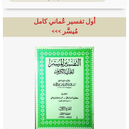
أول تفسير عُماني كامل
مُيسَّر >>>