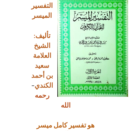
d
e
التفسير
الميسر
تأليف:
الشيخ
العلامة
سعيد
بن أحمد
الكندي
–
رحمه
الله
هو تفسير كامل ميسر