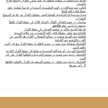
كليثم بنت محمد بن سعيد المعمرية: عند ختمي للقرآن اجتمع الفرح
d
والخجل
e
كوكب بنت عبدالله بن راشد الهاشمية: أُتيحت لي فرصة تحقيق حلم
حفظ كتاب الله كاملاً
موزة بنت مبارك الشكيلية: كفيفة البصر حفظت القرآن عن طريق السماع
للمقرئين
سليمان بن حمد الطوقي الفائز بالمركز الأول في حفظ القرآن كاملاً
بجمهورية تونس عام 1428هـ
طريقة الشيخ خالد بن محمد العبدلي في حفظ القرآن
لقاءات مع بعض حفظة كتاب الله المتميِّزين من ولاية السويق
فاطمة بنت الشيخ سعيد بن صالح النعماني: القرآن هو الأنيس في
القبر، والشفيع يوم القيامة
الفاضلة: شغيلة بنت حمد بن حميد الظفرية حفظ القرآن مع كبر السن
وفقد البصر
الفاضلة المربية : أم عبدالله الحبسية ورحلتها في حفظ القرآن الكريم
الفاضلة: زوينة بنت حميد بن محمد الشرجية وحفظها للقرآن على كبر
السن
الفاضلة: زوينة بنت خلفان بن محمد المرهوبية: القرآن والعلم رافقاها
إلى آخر عمرها