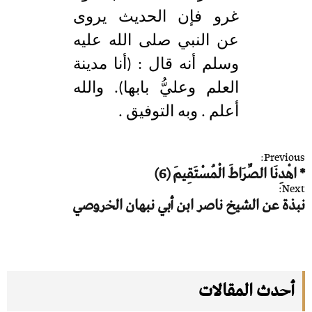
غرو فإن الحديث يروى
عن النبي صلى الله عليه
وسلم أنه قال : (أنا مدينة
العلم وعليُّ بابها). والله
أعلم . وبه التوفيق .
ت
Previous:
* اهْدِنَا الصِّرَاطَ الْمُسْتَقِيمَ (6)
ص
Next:
فّ
نبذة عن الشيخ ناصر ابن أبي نبهان الخروصي
ح
ا
ل
م
أحدث المقالات
ق