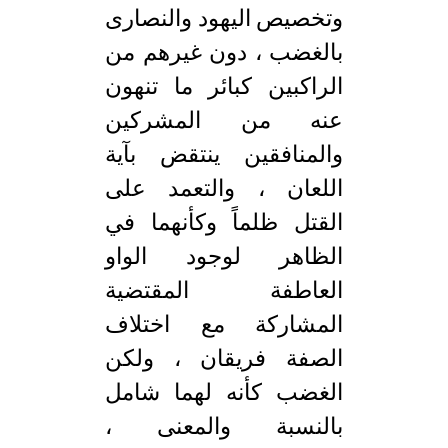
وتخصيص اليهود والنصارى
بالغضب ، دون غيرهم من
الراكبين كبائر ما تنهون
عنه من المشركين
والمنافقين ينتقض بآية
اللعان ، والتعمد على
القتل ظلماً وكأنهما في
الظاهر لوجود الواو
العاطفة المقتضية
المشاركة مع اختلاف
الصفة فريقان ، ولكن
الغضب كأنه لهما شامل
بالنسبة والمعنى ،