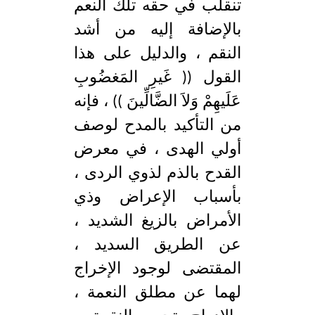
تنقلب في حقه تلك النعم
بالإضافة إليه من أشد
النقم ، والدليل على هذا
القول (( غَيرِ المَغضُوبِ
عَلَيهِمْ وَلاَ الضَّالِّينَ )) ، فإنه
من التأكيد بالمدح لوصف
أولي الهدى ، في معرض
القدح بالذم لذوي الردى ،
بأسباب الإعراض وذي
الأمراض بالزيغ الشديد ،
عن الطريق السديد ،
المقتضى لوجود الإخراج
لهما عن مطلق النعمة ،