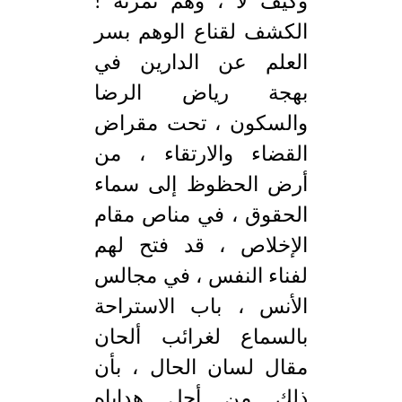
وكيف لا ، وهم ثمرته !
الكشف لقناع الوهم بسر
العلم عن الدارين في
بهجة رياض الرضا
والسكون ، تحت مقراض
القضاء والارتقاء ، من
أرض الحظوظ إلى سماء
الحقوق ، في مناص مقام
الإخلاص ، قد فتح لهم
لفناء النفس ، في مجالس
الأنس ، باب الاستراحة
بالسماع لغرائب ألحان
مقال لسان الحال ، بأن
ذلك من أجل هداياه