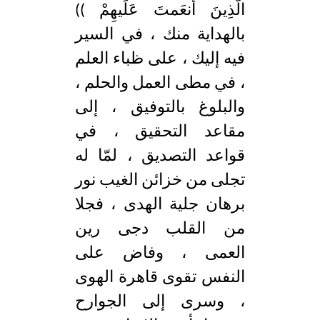
الَّذِينَ أَنعَمتَ عَلَيهِمْ ))
بالهداية منك ، في السير
فيه إليك ، على ظباء العلم
، في مطى العمل والحلم ،
والبلوغ بالتوفيق ، إلى
مقاعد التحقيق ، في
قواعد التصديق ، لمّا له
تجلى من خزائن الغيب نور
برهان جلية الهدى ، فجلا
من القلب دجى رين
العمى ، وفاض على
النفس تقوى قاهرة الهوى
، وسرى إلى الجوارح