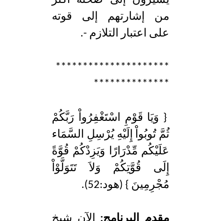
يشيرون إلى صحته أكثر
من إشارتهم إلى قوته
على اعتبار التلازم -.
*********************
**************
{ وَيَا قَوْمِ اسْتَغْفِرُواْ رَبَّكُمْ
ثُمَّ تُوبُواْ إِلَيْهِ يُرْسِلِ السَّمَاء
عَلَيْكُم مِّدْرَارًا وَيَزِدْكُمْ قُوَّةً
إِلَى قُوَّتِكُمْ وَلاَ تَتَوَلَّوْاْ
مُجْرِمِينَ } (هود:52).
مقدم البرنامج:
الآن شيخ