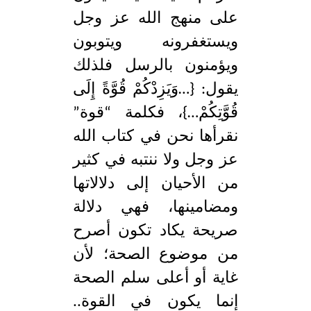
على منهج الله عز وجل
ويستغفرونه ويتوبون
ويؤمنون بالرسل فلذلك
يقول: {…وَيَزِدْكُمْ قُوَّةً إِلَى
قُوَّتِكُمْ…}، فكلمة “قوة”
نقرأها نحن في كتاب الله
عز وجل ولا ننتبه في كثير
من الأحيان إلى دلالاتها
ومضامينها، فهي دلالة
صريحة يكاد تكون أصرح
من موضوع الصحة؛ لأن
غاية أو أعلى سلم الصحة
إنما يكون في القوة..