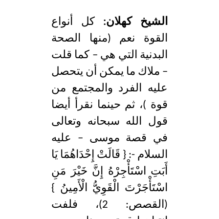
الشيخ كهلان:
كل أنواع
القوة نعم (منها الصحة
البدنية التي هي – كما قلت
– ملاك ما يمكن أن يتحصل
عليه الفرد والمجتمع من
قوة )، ثم حينما نقرأ أيضا
قول الله سبحانه وتعالى
في قصة موسى – عليه
السلام -: { قَالَتْ إِحْدَاهُمَا يَا
أَبَتِ اسْتَأْجِرْهُ إِنَّ خَيْرَ مَنِ
اسْتَأْجَرْتَ الْقَوِيُّ الْأَمِينُ }
(القصص: 2)، فلفت