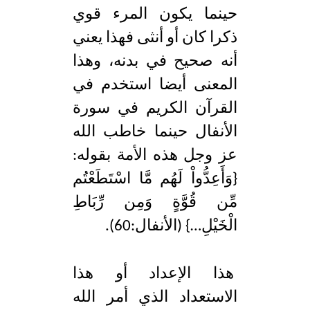
حينما يكون المرء قوي
ذكرا كان أو أنثى فهذا يعني
أنه صحيح في بدنه، وهذا
المعنى أيضا استخدم في
القرآن الكريم في سورة
الأنفال حينما خاطب الله
عز وجل هذه الأمة بقوله:
{وَأَعِدُّواْ لَهُم مَّا اسْتَطَعْتُم
مِّن قُوَّةٍ وَمِن رِّبَاطِ
الْخَيْلِ…} (الأنفال:60).
هذا الإعداد أو هذا
الاستعداد الذي أمر الله