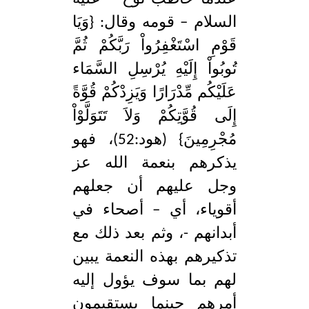
السلام – قومه وقال: {وَيَا
قَوْمِ اسْتَغْفِرُواْ رَبَّكُمْ ثُمَّ
تُوبُواْ إِلَيْهِ يُرْسِلِ السَّمَاء
عَلَيْكُم مِّدْرَارًا وَيَزِدْكُمْ قُوَّةً
إِلَى قُوَّتِكُمْ وَلاَ تَتَوَلَّوْاْ
مُجْرِمِينَ} (هود:52)، فهو
يذكرهم بنعمة الله عز
وجل عليهم أن جعلهم
أقوياء، أي – أصحاء في
أبدانهم -، وثم بعد ذلك مع
تذكيرهم بهذه النعمة يبين
لهم بما سوف يؤول إليه
أمرهم حينما يستقيمون