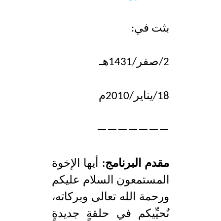
d
e
بثت في:
2/صفر/1431هـ
18/يناير/2010م
———————
مقدم البرنامج:
أيها الإخوة
المستمعون السلام عليكم
ورحمة الله تعالى وبركاته،
نُحيِّيكم في حلقةٍ جديدةٍ