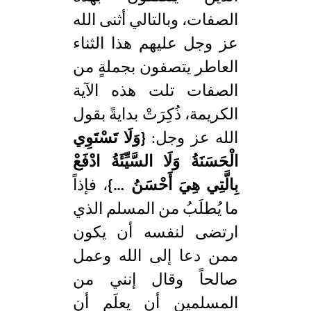
الصفات، وبالتالي أثنى الله
عز وجل عليهم هذا الثناء
العاطر يتصفون بجملةٍ من
الصفات تلت هذه الآية
الكريمة، ذُكِرَتْ بدايةً بقول
الله عز وجل:
{وَلَا تَسْتَوِي
الْحَسَنَةُ وَلَا السَّيِّئَةُ ادْفَعْ
بِالَّتِي هِيَ أَحْسَنُ …}
، فإذاً
ما يُطلَبُ من المسلم الذي
ارتضى لنفسه أن يكون
ممن دعا إلى الله وعمل
صالحاً وقال إنني من
المسلمين أن يعلَم أن