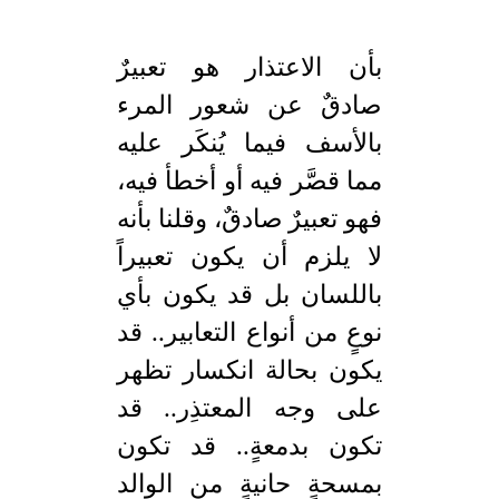
بأن الاعتذار هو تعبيرٌ
صادقٌ عن شعور المرء
بالأسف فيما يُنكَر عليه
مما قصَّر فيه أو أخطأ فيه،
فهو تعبيرٌ صادقٌ، وقلنا بأنه
لا يلزم أن يكون تعبيراً
باللسان بل قد يكون بأي
نوعٍ من أنواع التعابير.. قد
يكون بحالة انكسار تظهر
على وجه المعتذِر.. قد
تكون بدمعةٍ.. قد تكون
بمسحةٍ حانيةٍ من الوالد