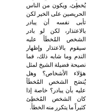
يُخطِئ، ويكون من الناس
الحريصين على الخير لكن
تأبى نفسه أن يبادر
بالاعتذار، لكن لو بادر
الشخص المُخطَأ عليه
سيقوم بالاعتذار وإظهار
الندم وما شابه ذلك، فما
نصيحة فضيلة الشيخ لمثل
هؤلاء الأشخاص؟ وهل
يُنصَح الشخص المُخطَأ
عليه بأن يبادر؟ خاصة إذا
كان الشخص المُخطِئ
كثيراً ما يتكرر منه الخطأ.