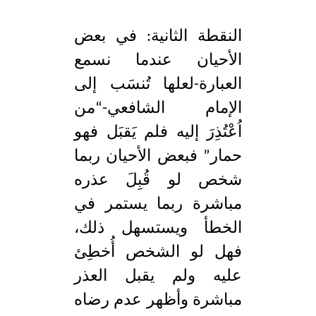
النقطة الثانية: في بعض
الأحيان عندما نسمع
العبارة-لعلها تُنسَب إلى
الإمام الشافعي-“من
اُعْتُذِرَ إليه فلم يَقبَل فهو
حمار” فبعض الأحيان ربما
شخص لو قُبِلَ عذره
مباشرة ربما يستمر في
الخطأ ويستسهل ذلك،
فهل لو الشخص أُخطِئ
عليه ولم يقبل العذر
مباشرة وأظهر عدم رضاه