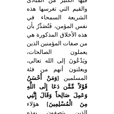
فيها الكثير من المبادئ
والقيم التي تغرسها هذه
الشريعة السمحاء في
نفس المؤمن، فَتُصَدِّرُ بأن
هذه الأخلاق المذكورة هي
من صفات المؤمنين الذين
يعملون الصالحات،
ويَدْعُونَ إلى الله تعالى،
ويعلنون أنهم من فئة
المسلمين
{وَمَنْ أَحْسَنُ
قَوْلاً مِّمَّن دَعَا إِلَى اللَّهِ
وَعَمِلَ صَالِحاً وَقَالَ إِنَّنِي
مِنَ الْمُسْلِمِينَ}
هؤلاء
الذين يتصفون بهذه