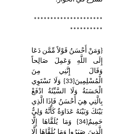
*********************
**********
{وَمَنْ أَحْسَنُ قَوْلاً مِّمَّن دَعَا
إِلَى اللَّهِ وَعَمِلَ صَالِحاً
وَقَالَ إِنَّنِي مِنَ
الْمُسْلِمِينَ{33} وَلَا تَسْتَوِي
الْحَسَنَةُ وَلَا السَّيِّئَةُ ادْفَعْ
بِالَّتِي هِيَ أَحْسَنُ فَإِذَا الَّذِي
بَيْنَكَ وَبَيْنَهُ عَدَاوَةٌ كَأَنَّهُ وَلِيٌّ
حَمِيمٌ{34} وَمَا يُلَقَّاهَا إِلَّا
الَّذِينَ صَبَرُوا وَمَا يُلَقَّاهَا إِلَّا