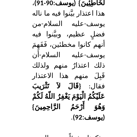
لَخَاطِئِينَ} (يوسف:90-91)
،
هذا اعتذار بيَّنوا فيه ما ناله
يوسف-عليه السلام-من
فضلٍ عظيم، وبيَّنوا فيه
أنهم كانوا مخطئين، فَفَهِمَ
يوسف-عليه السلام-أن
ذلك اعتذارٌ منهم ولذلك
قَبِلَ منهم هذا الاعتذار
فقال:
{قَالَ لاَ تَثْرَيبَ
عَلَيْكُمُ الْيَوْمَ يَغْفِرُ اللّهُ لَكُمْ
وَهُوَ أَرْحَمُ الرَّاحِمِينَ}
(يوسف:92)
.