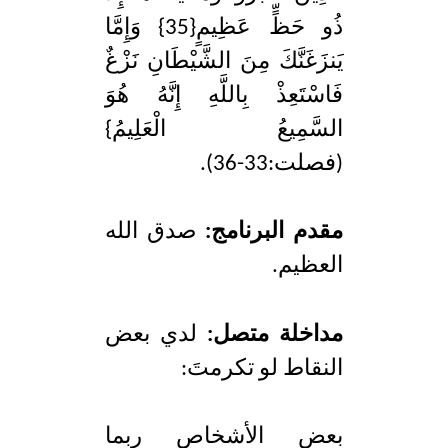
ذُو حَظٍّ عَظِيمٍ{35} وَإِمَّا
يَنزَغَنَّكَ مِنَ الشَّيْطَانِ نَزْغٌ
فَاسْتَعِذْ بِاللَّهِ إِنَّهُ هُوَ
السَّمِيعُ الْعَلِيمُ}
(فصلت:33-36).
مقدم البرنامج:
صدق الله
العظيم.
مداخلة متصل:
لدي بعض
النقاط لو تكرمتَ:
بعض الأشخاص ربما