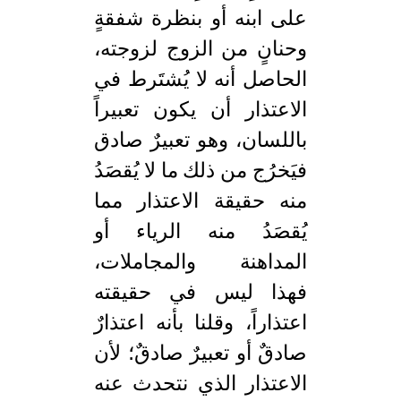
على ابنه أو بنظرة شفقةٍ
وحنانٍ من الزوج لزوجته،
الحاصل أنه لا يُشتَرط في
الاعتذار أن يكون تعبيراً
باللسان، وهو تعبيرٌ صادق
فيَخرُج من ذلك ما لا يُقصَدُ
منه حقيقة الاعتذار مما
يُقصَدُ منه الرياء أو
المداهنة والمجاملات،
فهذا ليس في حقيقته
اعتذاراً، وقلنا بأنه اعتذارٌ
صادقٌ أو تعبيرٌ صادقٌ؛ لأن
الاعتذار الذي نتحدث عنه