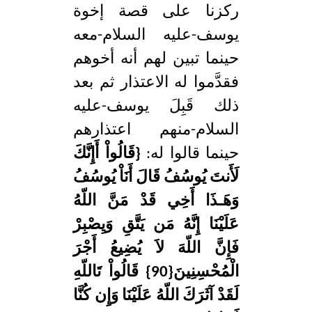
ركزنا على قصة إخوة
يوسف-عليه السلام-معه
حينما تبين لهم أنه أخوهم
فقدَّموا له الاعتذار ثم بعد
ذلك قَبِلَ يوسف-عليه
السلام-منهم اعتذارهم
حينما قالوا له:
{قَالُواْ أَإِنَّكَ
لَأَنتَ يُوسُفُ قَالَ أَنَاْ يُوسُفُ
وَهَـذَا أَخِي قَدْ مَنَّ اللّهُ
عَلَيْنَا إِنَّهُ مَن يَتَّقِ وَيِصْبِرْ
فَإِنَّ اللّهَ لاَ يُضِيعُ أَجْرَ
الْمُحْسِنِينَ{90} قَالُواْ تَاللّهِ
لَقَدْ آثَرَكَ اللّهُ عَلَيْنَا وَإِن كُنَّا