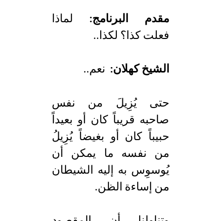
مقدم البرنامج:
لماذا
فعلت كذا؟ لكذا..
الشيخ كهلان:
نعم..
حتى يُزِيلَ من نفس
صاحبه قريباً كان أو بعيداً
حبيباً كان أو بغيضاً يُزِيلُ
من نفسه ما يمكن أن
يُوسوِس به إليه الشيطان
من إساءة الظن.