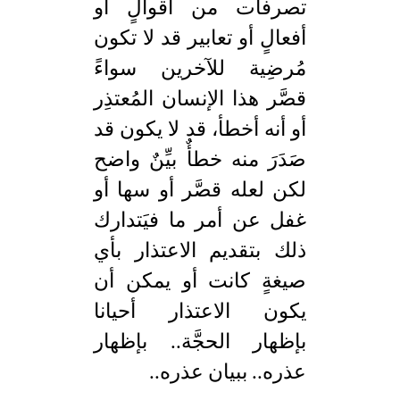
تصرفات من أقوالٍ أو
أفعالٍ أو تعابير قد لا تكون
مُرضِية للآخرين سواءً
قصَّر هذا الإنسان المُعتذِر
أو أنه أخطأ، قد لا يكون قد
صَدَرَ منه خطأٌ بيِّنٌ واضح
لكن لعله قصَّر أو سها أو
غفل عن أمر ما فيَتدارك
ذلك بتقديم الاعتذار بأي
صيغةٍ كانت أو يمكن أن
يكون الاعتذار أحيانا
بإظهار الحجَّة.. بإظهار
عذره.. ببيان عذره..