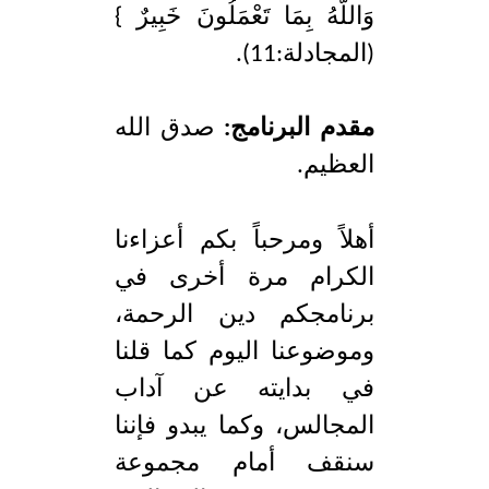
وَاللَّهُ بِمَا تَعْمَلُونَ خَبِيرٌ }
(المجادلة:11).
مقدم البرنامج:
صدق الله
العظيم.
أهلاً ومرحباً بكم أعزاءنا
الكرام مرة أخرى في
برنامجكم دين الرحمة،
وموضوعنا اليوم كما قلنا
في بدايته عن آداب
المجالس، وكما يبدو فإننا
سنقف أمام مجموعة