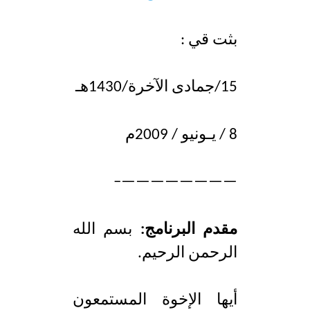
d
e
بثت قي :
15/جمادى الآخرة/1430هـ
8 / يـونيو / 2009م
————————–
مقدم البرنامج:
بسم الله
الرحمن الرحيم.
أيها الإخوة المستمعون