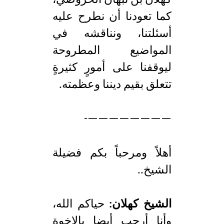
كهلان بن نبهان الخروصي،
كما تعودنا أن نطرح عليه
أسئلتنا، ونناقشه في
المواضيع المطروحة
ليوقفنا على أمورٍ كثيرةٍ
تتعلق بقيم ديننا وعظمته.
————————-
أهلاً ومرحباً بكم فضيلة
الشيخ..
الشيخ كهلان:
حياكم الله،
وأنا أرحب أيضا بالإخوة