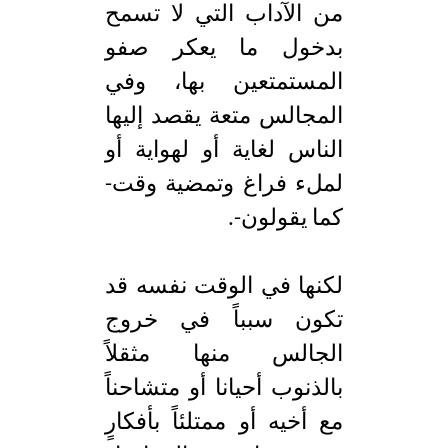
من الآداب التي لا تسمح
بدخول ما يعكر صفو
المستمتعين بها، وفي
المجالس متعة يقصد إليها
الناس لغاية أو لهواية أو
لملء فراغ وتمضية وقت-
كما يقولون-.
لكنها في الوقت نفسه قد
تكون سبباً في خروج
الجالس منها مثقلاً
بالذنوب أحيانا أو متشاحناً
مع أخيه أو ممتلئاً بأفكارٍ