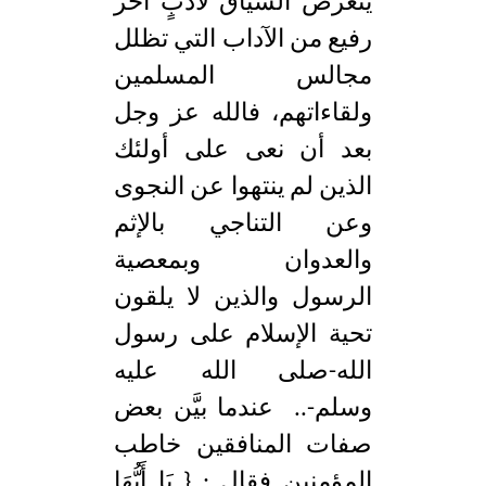
يتعرض السياق لأدبٍ آخر
رفيع من الآداب التي تظلل
مجالس المسلمين
ولقاءاتهم، فالله عز وجل
بعد أن نعى على أولئك
الذين لم ينتهوا عن النجوى
وعن التناجي بالإثم
والعدوان وبمعصية
الرسول والذين لا يلقون
تحية الإسلام على رسول
الله-صلى الله عليه
وسلم-.. عندما بيَّن بعض
صفات المنافقين خاطب
المؤمنين فقال : { يَا أَيُّهَا