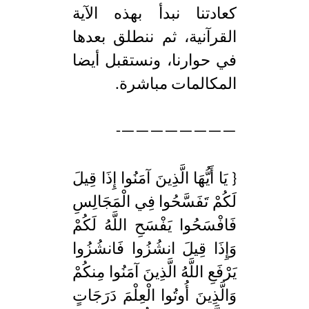
كعادتنا نبدأ بهذه الآية
القرآنية، ثم ننطلق بعدها
في حوارنا، ونستقبل أيضا
المكالمات مباشرة.
————————-
{ يَا أَيُّهَا الَّذِينَ آمَنُوا إِذَا قِيلَ
لَكُمْ تَفَسَّحُوا فِي الْمَجَالِسِ
فَافْسَحُوا يَفْسَحِ اللَّهُ لَكُمْ
وَإِذَا قِيلَ انشُزُوا فَانشُزُوا
يَرْفَعِ اللَّهُ الَّذِينَ آمَنُوا مِنكُمْ
وَالَّذِينَ أُوتُوا الْعِلْمَ دَرَجَاتٍ