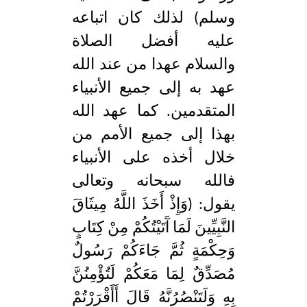
وسلم) لذلك كان اتباعه
عليه أفضل الصلاة
والسلام عهدا من عند الله
عهد به إلى جميع الأنبياء
المتقدمين. كما عهد الله
بهذا إلى جميع الأمم من
خلال أخذه على الأنبياء
فالله سبحانه وتعالى
يقول: (وَإِذْ أَخَذَ اللَّهُ مِيثَاقَ
النَّبِيِّينَ لَمَا آَتَيْتُكُمْ مِنْ كِتَابٍ
وَحِكْمَةٍ ثُمَّ جَاءَكُمْ رَسُولٌ
مُصَدِّقٌ لِمَا مَعَكُمْ لَتُؤْمِنُنَّ
بِهِ وَلَتَنْصُرُنَّهُ قَالَ أَأَقْرَرْتُمْ