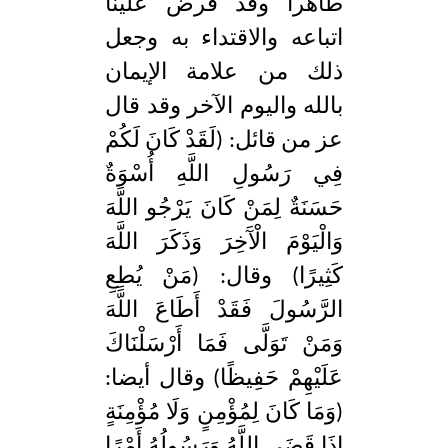
طاهرا وقد فرض علينا
اتباعه والاقتداء به وجعل
ذلك من علامة الإيمان
بالله واليوم الآخر وقد قال
عز من قائل: (لَقَدْ كَانَ لَكُمْ
فِي رَسُولِ اللَّهِ أُسْوَةٌ
حَسَنَةٌ لِمَنْ كَانَ يَرْجُو اللَّهَ
وَالْيَوْمَ الْآَخِرَ وَذَكَرَ اللَّهَ
كَثِيرًا) وقال: (مَنْ يُطِعِ
الرَّسُولَ فَقَدْ أَطَاعَ اللَّهَ
وَمَنْ تَوَلَّى فَمَا أَرْسَلْنَاكَ
عَلَيْهِمْ حَفِيظًا) وقال أيضا:
(وَمَا كَانَ لِمُؤْمِنٍ وَلَا مُؤْمِنَةٍ
إِذَا قَضَى اللَّهُ وَرَسُولُهُ أَمْرًا