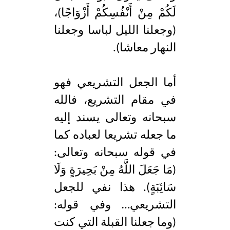
لَكُمْ مِنْ أَنْفُسِكُمْ أَزْوَاجًا)،
(وجعلنا الليل لباسا وجعلنا
النهار معاشا).
أما الجعل التشريعي فهو
في مقام التشريع، فالله
سبحانه وتعالى يسند إليه
ما جعله تشريعا لعباده كما
في قوله سبحانه وتعالى:
(مَا جَعَلَ اللَّهُ مِنْ بَحِيرَةٍ وَلَا
سَائِبَةٍ). هذا نفي للجعل
التشريعي… وفي قوله:
(وما جعلنا القبلة التي كنت