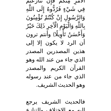
الْأَمْرِ مِنْكُمْ فَإِنْ تَنَازَعْتُمْ
فِي شَيْءٍ فَرُدُّوهُ إِلَى اللَّهِ
وَالرَّسُولِ إِنْ كُنْتُمْ تُؤْمِنُونَ
بِاللَّهِ وَالْيَوْمِ الْآَخِرِ ذَلِكَ خَيْرٌ
وَأَحْسَنُ تَأْوِيلًا) وأنتم ترون
أن الرد لا يكون إلا إلى
هذين المصدرين المصدر
الذي جاء من عند الله وهو
القرآن الكريم والمصدر
الذي جاء من عند رسوله
وهو الحديث الشريف.
فالحديث الشريف يرجع
إليه مع الاختلاف والتنازع