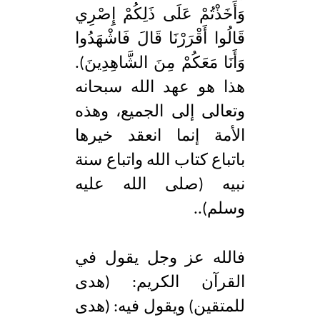
وَأَخَذْتُمْ عَلَى ذَلِكُمْ إِصْرِي
قَالُوا أَقْرَرْنَا قَالَ فَاشْهَدُوا
وَأَنَا مَعَكُمْ مِنَ الشَّاهِدِينَ).
هذا هو عهد الله سبحانه
وتعالى إلى الجميع، وهذه
الأمة إنما انعقد خيرها
باتباع كتاب الله واتباع سنة
نبيه (صلى الله عليه
وسلم)..
فالله عز وجل يقول في
القرآن الكريم: (هدى
للمتقين) ويقول فيه: (هدى