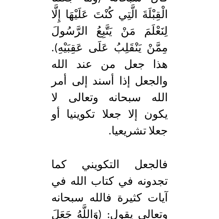
الْقِبْلَةَ الَّتِي كُنْتَ عَلَيْهَا إِلَّا
لِنَعْلَمَ مَنْ يَتَّبِعُ الرَّسُولَ
مِمَّنْ يَنْقَلِبُ عَلَى عَقِبَيْهِ).
هذا جعل من عند الله
والجعل إذا أسند إلى أمر
الله سبحانه وتعالى لا
يكون إلا جعلا تكوينيا أو
جعلا تشريعيا.
فالجعل التكويني كما
تجدونه في كتاب الله في
آيات كثيرة فالله سبحانه
وتعالى يقول: (وَاللَّهُ جَعَلَ