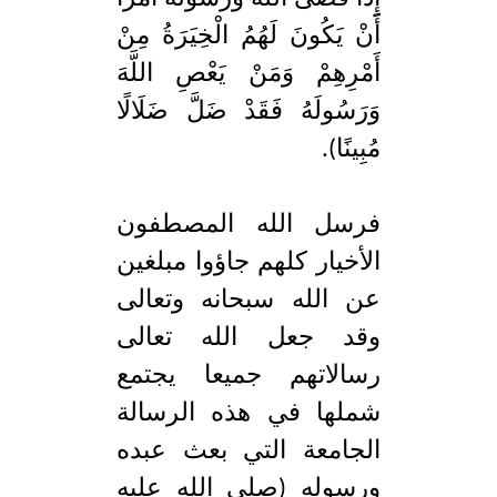
أَنْ يَكُونَ لَهُمُ الْخِيَرَةُ مِنْ
أَمْرِهِمْ وَمَنْ يَعْصِ اللَّهَ
وَرَسُولَهُ فَقَدْ ضَلَّ ضَلَالًا
مُبِينًا).
فرسل الله المصطفون
الأخيار كلهم جاؤوا مبلغين
عن الله سبحانه وتعالى
وقد جعل الله تعالى
رسالاتهم جميعا يجتمع
شملها في هذه الرسالة
الجامعة التي بعث عبده
ورسوله (صلى الله عليه