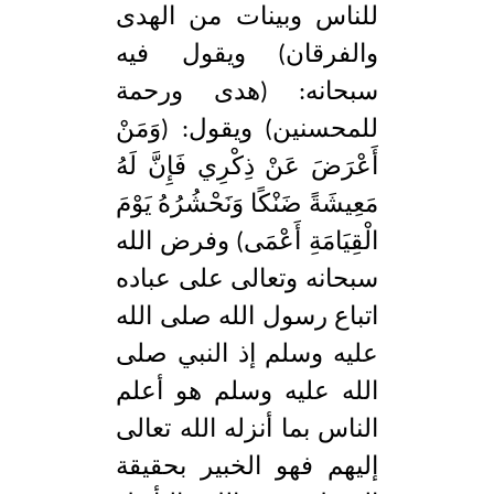
للناس وبينات من الهدى
والفرقان) ويقول فيه
سبحانه: (هدى ورحمة
للمحسنين) ويقول: (وَمَنْ
أَعْرَضَ عَنْ ذِكْرِي فَإِنَّ لَهُ
مَعِيشَةً ضَنْكًا وَنَحْشُرُهُ يَوْمَ
الْقِيَامَةِ أَعْمَى) وفرض الله
سبحانه وتعالى على عباده
اتباع رسول الله صلى الله
عليه وسلم إذ النبي صلى
الله عليه وسلم هو أعلم
الناس بما أنزله الله تعالى
إليهم فهو الخبير بحقيقة