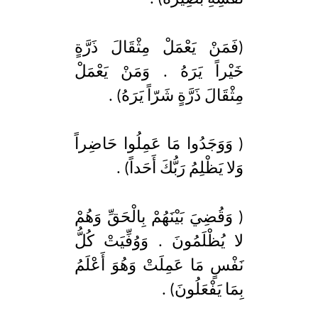
(فَمَنْ يَعْمَلْ مِثْقَالَ ذَرَّةٍ
خَيْراً يَرَهُ . وَمَنْ يَعْمَلْ
مِثْقَالَ ذَرَّةٍ شَرّاً يَرَهُ) .
( وَوَجَدُوا مَا عَمِلُوا حَاضِراً
وَلا يَظْلِمُ رَبُّكَ أَحَداً) .
( وَقُضِيَ بَيْنَهُمْ بِالْحَقِّ وَهُمْ
لا يُظْلَمُونَ . وَوُفِّيَتْ كُلُّ
نَفْسٍ مَا عَمِلَتْ وَهُوَ أَعْلَمُ
بِمَا يَفْعَلُونَ) .