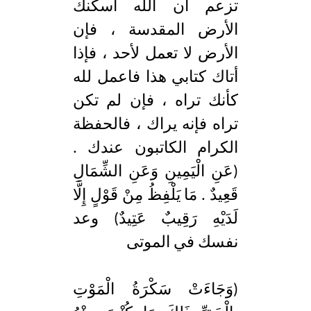
تزعم أن الله أسكنك
الأرض المقدسة ، فإن
الأرض لا تعمل لأحد ، فإذا
أتاك كتابي هذا فاعمل لله
كأنك تراه ، فإن لم تكن
تراه فإنه يراك ، فالحفظة
الكرام الكاتبون عندك .
(عَنِ الْيَمِينِ وَعَنِ الشِّمَالِ
قَعِيدٌ . مَا يَلْفِظُ مِنْ قَوْلٍ إِلَّا
لَدَيْهِ رَقِيبٌ عَتِيدٌ) وعد
نفسك في الموتى
(وَجَاءَتْ سَكْرَةُ الْمَوْتِ