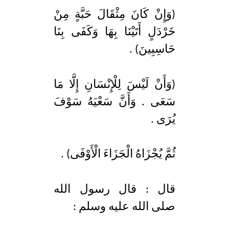
(وَإِنْ كَانَ مِثْقَالَ حَبَّةٍ مِنْ
خَرْدَلٍ أَتَيْنَا بِهَا وَكَفَى بِنَا
حَاسِبِينَ) .
(وَأَنْ لَيْسَ لِلْإِنْسَانِ إِلَّا مَا
سَعَى . وَأَنَّ سَعْيَهُ سَوْفَ
يُرَى .
ثُمَّ يُجْزَاهُ الْجَزَاءَ الْأَوْفَى) .
قال : قال رسول الله
صلى الله عليه وسلم :