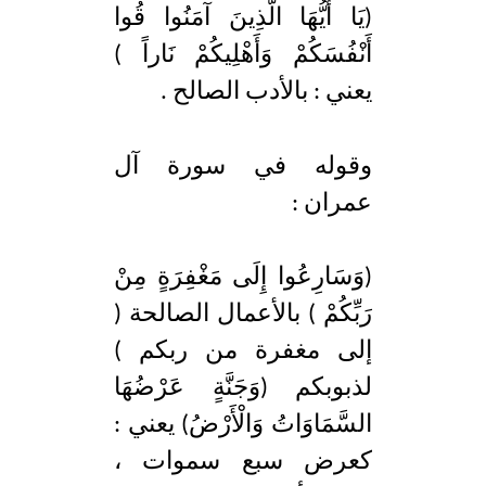
(يَا أَيُّهَا الَّذِينَ آمَنُوا قُوا
أَنْفُسَكُمْ وَأَهْلِيكُمْ نَاراً )
يعني : بالأدب الصالح .
وقوله في سورة آل
عمران :
(وَسَارِعُوا إِلَى مَغْفِرَةٍ مِنْ
رَبِّكُمْ ) بالأعمال الصالحة (
إلى مغفرة من ربكم )
لذبوبكم (وَجَنَّةٍ عَرْضُهَا
السَّمَاوَاتُ وَالْأَرْضُ) يعني :
كعرض سبع سموات ،