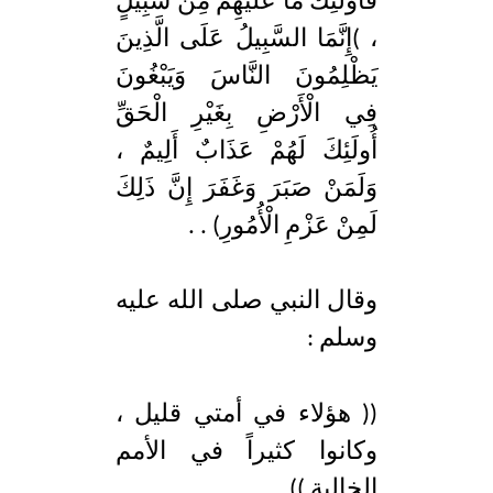
فَأُولَئِكَ مَا عَلَيْهِمْ مِنْ سَبِيلٍ
، )إِنَّمَا السَّبِيلُ عَلَى الَّذِينَ
يَظْلِمُونَ النَّاسَ وَيَبْغُونَ
فِي الْأَرْضِ بِغَيْرِ الْحَقِّ
أُولَئِكَ لَهُمْ عَذَابٌ أَلِيمٌ ،
وَلَمَنْ صَبَرَ وَغَفَرَ إِنَّ ذَلِكَ
لَمِنْ عَزْمِ الْأُمُورِ) . .
وقال النبي صلى الله عليه
وسلم :
(( هؤلاء في أمتي قليل ،
وكانوا كثيراً في الأمم
الخالية )) .