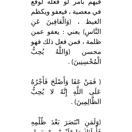
فيهم بأمر لو فعله لوقع
في معصية ، فيعفو ويكظم
الغيظ ، (وَالْعَافِينَ عَنِ
النَّاسِ) يعني : يعفو عمن
ظلمة ، فمن فعل ذلك فهو
محسن (وَاللَّهُ يُحِبُّ
الْمُحْسِنِينَ) .
( فَمَنْ عَفَا وَأَصْلَحَ فَأَجْرُهُ
عَلَى اللَّهِ إِنَّهُ لا يُحِبُّ
الظَّالِمِينَ) .
(وَلَمَنِ انْتَصَرَ بَعْدَ ظُلْمِهِ