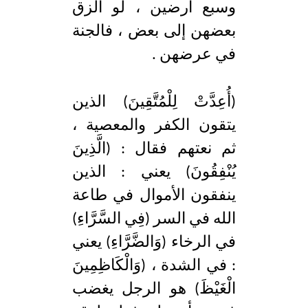
وسبع أرضين ، لو الزق
بعضهن إلى بعض ، فالجنة
في عرضهن .
(أُعِدَّتْ لِلْمُتَّقِينَ) الذين
يتقون الكفر والمعصية ،
ثم نعتهم فقال : (الَّذِينَ
يُنْفِقُونَ) يعني : الذين
ينفقون الأموال في طاعة
الله في السر (فِي السَّرَّاءِ)
في الرخاء (وَالضَّرَّاءِ) يعني
: في الشدة ، (وَالْكَاظِمِينَ
الْغَيْظَ) هو الرجل يغضب