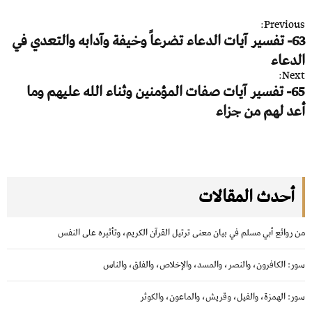
ت
Previous:
63- تفسير آيات الدعاء تضرعاً وخيفة وآدابه والتعدي في
ص
الدعاء
فّ
Next:
ح
65- تفسير آيات صفات المؤمنين وثناء الله عليهم وما
ا
أعد لهم من جزاء
ل
م
ق
ا
أحدث المقالات
ل
ا
من روائع أبي مسلم في بيان معنى ترتيل القرآن الكريم، وتأثيره على النفس
ت
سور: الكافرون، والنصر، والمسد، والإخلاص، والفلق، والناس
سور: الهمزة، والفيل، وقريش، والماعون، والكوثر