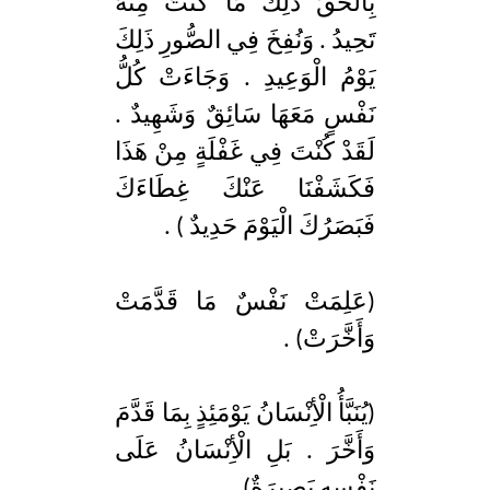
بِالْحَقِّ ذَلِكَ مَا كُنْتَ مِنْهُ
تَحِيدُ . وَنُفِخَ فِي الصُّورِ ذَلِكَ
يَوْمُ الْوَعِيدِ . وَجَاءَتْ كُلُّ
نَفْسٍ مَعَهَا سَائِقٌ وَشَهِيدٌ .
لَقَدْ كُنْتَ فِي غَفْلَةٍ مِنْ هَذَا
فَكَشَفْنَا عَنْكَ غِطَاءَكَ
فَبَصَرُكَ الْيَوْمَ حَدِيدٌ ) .
(عَلِمَتْ نَفْسٌ مَا قَدَّمَتْ
وَأَخَّرَتْ) .
(يُنَبَّأُ الْأِنْسَانُ يَوْمَئِذٍ بِمَا قَدَّمَ
وَأَخَّرَ . بَلِ الْأِنْسَانُ عَلَى
نَفْسِهِ بَصِيرَةٌ) .