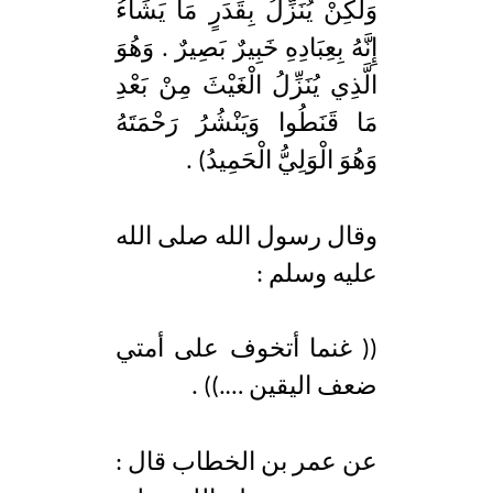
وَلَكِنْ يُنَزِّلُ بِقَدَرٍ مَا يَشَاءُ
إِنَّهُ بِعِبَادِهِ خَبِيرٌ بَصِيرٌ . وَهُوَ
الَّذِي يُنَزِّلُ الْغَيْثَ مِنْ بَعْدِ
مَا قَنَطُوا وَيَنْشُرُ رَحْمَتَهُ
وَهُوَ الْوَلِيُّ الْحَمِيدُ) .
وقال رسول الله صلى الله
عليه وسلم :
(( غنما أتخوف على أمتي
ضعف اليقين ….)) .
عن عمر بن الخطاب قال :