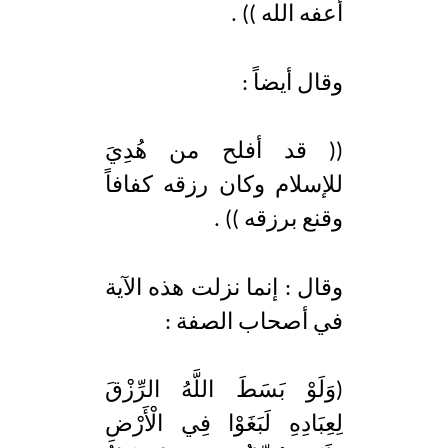
أعفه الله )) .
وقال أيضاً :
(( قد أفلح من هُدِيَ
للإسلام وكان رزقه كفافاً
وقنع برزقه )) .
وقال : إنما نزلت هذه الآية
في أصحاب الصفة :
(وَلَوْ بَسَطَ اللَّهُ الرِّزْقَ
لِعِبَادِهِ لَبَغَوْا فِي الْأَرْضِ