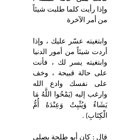
وإذا رأيت كلما طلبت شيئاً
من أمر الآخرة
وابتغيته عسّر عليك ، وإذا
أردت شيئاً من أمور الدنيا
وابتغيته يسر لك ، فأنت
على حالة قبيحة ، وخف
على نفسك وادع الله
وارغب إليه (يَمْحُوا اللَّهُ مَا
يَشَاءُ وَيُثْبِتُ وَعِنْدَهُ أُمُّ
الْكِتَابِ) .
قال : كان أبو طلحة يصلي