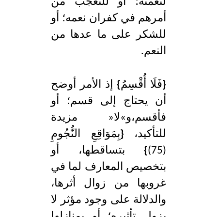
لنعمته؛ أو للتعجب من
أمرهم في كفران نعمه؛ أو
للشكر على ما عدها من
النعم.
{
فَلَا أُقْسِمُ
}
إذ الأمر أوضح
أن يحتاج إلى قسم؛ أو
فأقسم،و»لا« مزيدة
للتأكيد،
{
بِمَوَاقِعِ النُّجُومِ
(75)
}
بتساقطها، أو
بتخصيص المعارف لما في
غروبها من زوال أثرها،
والدلالة على وجود مؤثر لا
يزول تأثيره؛ أو بمنازلها