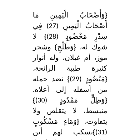
{
وَأَصْحَابُ الْيَمِينِ مَا
أَصْحَابُ الْيَمِينِ (27) فِي
سِدْرٍ مَخْضُودٍ (28)
}
لا
شوك له،
{
وَطَلْحٍ
}
وشجر
موز، أم غيلان، وله أنوار
كثيرة طيبة الرائحة،
{
مَنْضُودٍ (29)
}
نضد حمله
من أسفله إلى أعلاه.
{
وَظِلٍّ مَمْدُودٍ (30)
}
منبسط، لا يتقلص ولا
يتفاوت،
{
وَمَاءٍ مَسْكُوبٍ
(31)
}
يسكب لهم أين