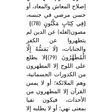
إصلاح المعاش والمعاد، أو
حسن مرضي في جنسه،
{
فِي كِتَابٍ مَكْنُونٍ (78)
}
مصون(لعله) عن الدين لم
يتطهروا عن الكفر
والجنابات،
{
لَا يَمَسُّهُ إِلَّا
الْمُطَهَّرُونَ (79)
}
لا يطلع
على اللوح إلا المطهرون
من الكدورات الجسمانية،
وهم الملائكة؛ أو لا يمس
القرآن إلا المطهرون من
الأحداث، فيكون نفيا
بمعنى نهي؛ أو لا يطلبه إلا