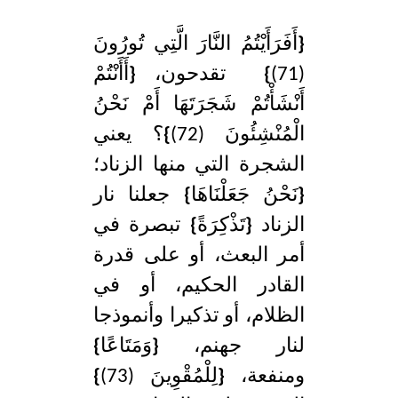
{
أَفَرَأَيْتُمُ النَّارَ الَّتِي تُورُونَ
(71)
}
تقدحون،
{
أَأَنْتُمْ
أَنْشَأْتُمْ شَجَرَتَهَا أَمْ نَحْنُ
الْمُنْشِئُونَ (72)
}
؟ يعني
الشجرة التي منها الزناد؛
{
نَحْنُ جَعَلْنَاهَا
}
جعلنا نار
الزناد
{
تَذْكِرَةً
}
تبصرة في
أمر البعث، أو على قدرة
القادر الحكيم، أو في
الظلام، أو تذكيرا وأنموذجا
لنار جهنم،
{
وَمَتَاعًا
}
ومنفعة،
{
لِلْمُقْوِينَ (73)
}