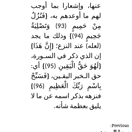
عنها، وإشعارا بما أوجب
لهم ما أوعدهم به،
{
فَنُزُلٌ
مِنْ حَمِيمٍ (93) وَتَصْلِيَةُ
جَحِيمٍ (94)
}
وذلك ما يجد
(لعله) عند النزع؛
{
إِنَّ هَذَا
}
إن الذي ذكر في السـورة،
{
لَهُوَ حَقُّ الْيَقِينِ (95)
}
أي:
حق الـخبر اليقـين،
{
فَسَبِّحْ
بِاسْمِ رَبِّكَ الْعَظِيمِ (96)
}
فنزهه بذكر اسمه عن ما لا
يليق بعظمة شأنه.
ت
Previous: