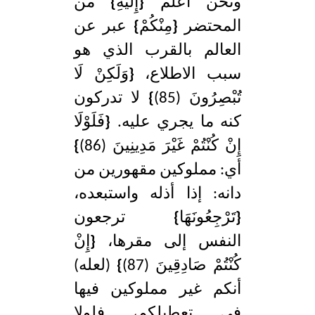
ونحن أعلم
{
إِلَيْهِ
}
من
المحتضر
{
مِنْكُمْ
}
عبر عن
العالم بالقرب الذي هو
سبب الاطلاع،
{
وَلَكِنْ لَا
تُبْصِرُونَ (85)
}
لا تدركون
كنه ما يجري عليه.
{
فَلَوْلَا
إِنْ كُنْتُمْ غَيْرَ مَدِينِينَ (86)
}
أي: مملوكين مقهورين من
دانه: إذا أذله واستبعده،
{
تَرْجِعُونَهَا
}
ترجعون
النفس إلى مقرها،
{
إِنْ
كُنْتُمْ صَادِقِينَ (87)
}
(لعله)
أنكم غير مملوكين فيها
في تعطيلكم، فلولا