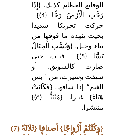
الوقائع العظام كذلك.
{
إِذَا
رُجَّتِ الْأَرْضُ رَجًّا (4)
}
حركت تحريكا شديدا
بحيث ينهدم ما فوقها من
بناء وجبل.
{
وَبُسَّتِ الْجِبَالُ
بَسًّا (5)
}
فتتت حتى
صارت كالسويق، أو
سيقت وسيرت، من ” بس
الغنم“ إذا ساقها.
{
فَكَانَتْ
هَبَاءً
}
غبارا،
{
مُنْبَثًّا (6)
}
منتشرا.
{
وَكُنْتُمْ أَزْوَاجًا
}
أصنافا
{
ثَلَاثَةً (7)