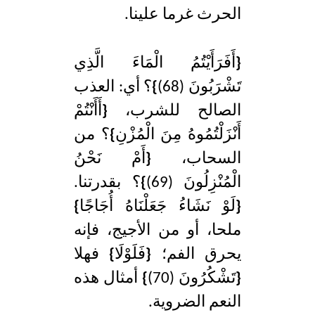
الحرث غرما علينا.
{
أَفَرَأَيْتُمُ الْمَاءَ الَّذِي
تَشْرَبُونَ (68)
}
؟ أي: العذب
الصالح للشرب،
{
أَأَنْتُمْ
أَنْزَلْتُمُوهُ مِنَ الْمُزْنِ
}
؟ من
السحاب،
{
أَمْ نَحْنُ
الْمُنْزِلُونَ (69)
}
؟ بقدرتنا.
{
لَوْ نَشَاءُ جَعَلْنَاهُ أُجَاجًا
}
ملحا، أو من الأجيج، فإنه
يحرق الفم؛
{
فَلَوْلَا
}
فهلا
{
تَشْكُرُونَ (70)
}
أمثال هذه
النعم الضروية.