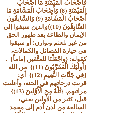
فَأَصْحَابُ الْمَيْمَنَةِ مَا أَصْحَابُ
الْمَيْمَنَةِ (8) وَأَصْحَابُ الْمَشْأَمَةِ مَا
أَصْحَابُ الْمَشْأَمَةِ (9) وَالسَّابِقُونَ
السَّابِقُونَ (10)
}
والذين سبقوا إلى
الإيمان والطاعة بعد ظهور الحق
من غير تلعثم وتوازن؛ أو سبقوا
في حيازة الفضائل والكمالات،
كقوله:
{
واجْعَلْنَا للمتَّقين إماماً
}
.
{
أُولَئِكَ الْمُقَرَّبُونَ (11)
}
من الله
{
فِي جَنَّاتِ النَّعِيمِ (12)
}
أي:
قربت درجاتهم في الجنة، وأعليت
مراتبهم،
{
ثُلَّةٌ مِنَ الْأَوَّلِينَ (13)
}
قيل: كثير من الأولين يعني:
السالفة من لدن آدم إلى محمد