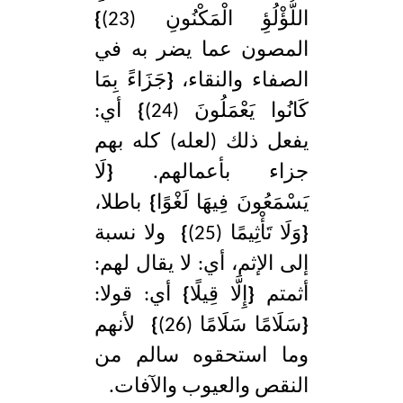
اللُّؤْلُؤِ الْمَكْنُونِ (23)
}
المصون عما يضر به في
الصفاء والنقاء،
{
جَزَاءً بِمَا
كَانُوا يَعْمَلُونَ (24)
}
أي:
يفعل ذلك (لعله) كله بهم
جزاء بأعمالهم.
{
لَا
يَسْمَعُونَ فِيهَا لَغْوًا
}
باطلا،
{
وَلَا تَأْثِيمًا (25)
}
ولا نسبة
إلى الإثم، أي: لا يقال لهم:
أثمتم
{
إِلَّا قِيلًا
}
أي: قولا:
{
سَلَامًا سَلَامًا (26)
}
لأنهم
وما استحقوه سالم من
النقص والعيوب والآفات.