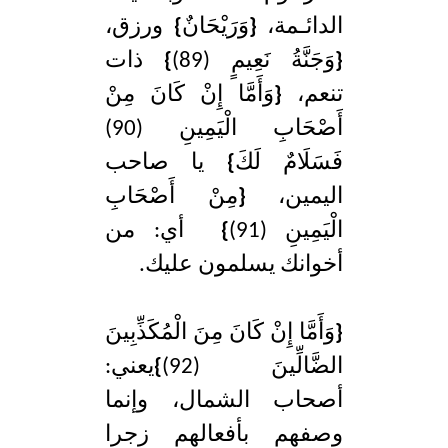
الدائـمة،
{
وَرَيْحَانٌ
}
ورزق،
{
وَجَنَّةُ نَعِيمٍ (89)
}
ذات
تنعم،
{
وَأَمَّا إِنْ كَانَ مِنْ
أَصْحَابِ الْيَمِينِ (90)
فَسَلَامٌ لَكَ
}
يا صاحب
اليمين،
{
مِنْ أَصْحَابِ
الْيَمِينِ (91)
}
أي: من
أخوانك يسلمون عليك.
{
وَأَمَّا إِنْ كَانَ مِنَ الْمُكَذِّبِينَ
الضَّالِّينَ (92)
}
يعني:
أصحاب الشمال، وإنما
وصفهم بأفعالهم زجرا