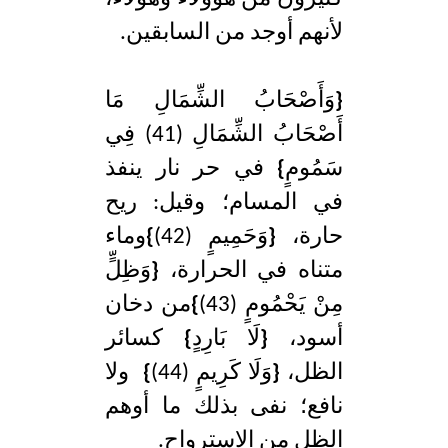
لأنهم أوجد من السابقين.
{
وَأَصْحَابُ الشِّمَالِ مَا
أَصْحَابُ الشِّمَالِ (41) فِي
سَمُومٍ
}
في حر نار ينفذ
في المسام؛ وقيل: ريح
حارة،
{
وَحَمِيمٍ (42)
}
وماء
متناه في الحرارة،
{
وَظِلٍّ
مِنْ يَحْمُومٍ (43)
}
من دخان
أسود،
{
لَا بَارِدٍ
}
كسائر
الظل،
{
وَلَا كَرِيمٍ (44)
}
ولا
نافع؛ نفى بذلك ما أوهم
الظل من الاسترواح.