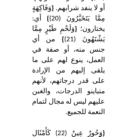
أو لا ينفد شرابهم.
{
وَفَاكِهَةٍ
مِمَّا يَتَخَيَّرُونَ (20)
}
أي:
يختارون؛
{
وَلَحْمِ طَيْرٍ مِمَّا
يَشْتَهُونَ (21)
}
من أي
جنس منه، أو صفة في
العمل، ينوع لهم على ما
يلقى إليهم من الإرادة
على قدر درجاتهم، لأنهم
متباينو الدرجات، والغبن
عليهم ليس له مجال لتمام
النعمة للجميع.
{
وَحُورٌ عِينٌ (22) كَأَمْثَالِ