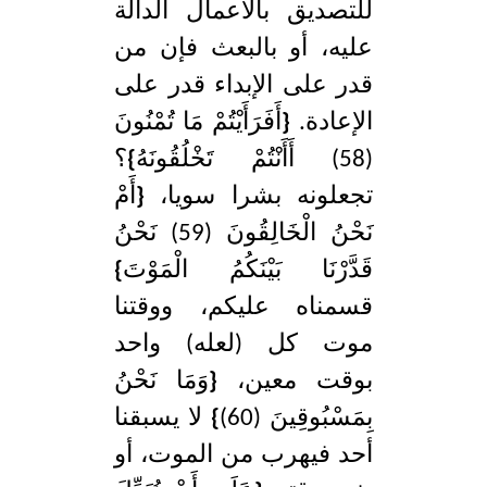
للتصديق بالأعمال الدالة
عليه، أو بالبعث فإن من
قدر على الإبداء قدر على
الإعادة.
{
أَفَرَأَيْتُمْ مَا تُمْنُونَ
(58) أَأَنْتُمْ تَخْلُقُونَهُ
}
؟
تجعلونه بشرا سويا،
{
أَمْ
نَحْنُ الْخَالِقُونَ (59) نَحْنُ
قَدَّرْنَا بَيْنَكُمُ الْمَوْتَ
}
قسمناه عليكم، ووقتنا
موت كل (لعله) واحد
بوقت معين،
{
وَمَا نَحْنُ
بِمَسْبُوقِينَ (60)
}
لا يسبقنا
أحد فيهرب من الموت، أو