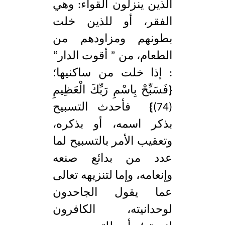
الذين ينزلون القواء: وهي
الفقر، أو للذين خلت
بطونهم ومزاودهم من
الطعام، من ” أقوت الدار“
: إذا خلت من ساكنيها؛
{
فَسَبِّحْ بِاسْمِ رَبِّكَ الْعَظِيمِ
(74)
}
فأحدث التسبيح
بذكر اسمه، أو بذكره،
وتعقيب الأمر بالتسبيح لما
عدد من بدائع صنعه
وإنعامه، وإما لتنزيهه تعالى
عما يقول الجاحدون
لوحدانيته، الكافرون