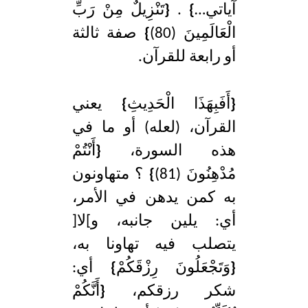
آياتي…
}
.
{
تَنْزِيلٌ مِنْ رَبِّ
الْعَالَمِينَ (80)
}
صفة ثالثة
أو رابعة للقرآن.
{
أَفَبِهَذَا الْحَدِيثِ
}
يعني
القرآن، (لعله) أو ما في
هذه السورة،
{
أَنْتُمْ
مُدْهِنُونَ (81)
}
؟ متهاونون
به كمن يدهن في الأمر،
أي: يلين جانبه، و]لا[
يتصلب فيه تهاونا به،
{
وَتَجْعَلُونَ رِزْقَكُمْ
}
أي:
شكر رزقكم،
{
أَنَّكُمْ