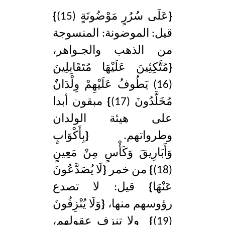
{
عَلَى سُرُرٍ مَوْضُونَةٍ (15)
}
قيل: الموضونة: المنسوجة
من الذهب والجـواهر،
{
مُتَّكِئِينَ عَلَيْهَا مُتَقَابِلِينَ
(16) يَطُوفُ عَلَيْهِمْ وِلْدَانٌ
مُخَلَّدُونَ (17)
}
مبقون أبدا
على هيئة الولدان
وطرواتهم.
{
بِأَكْوَابٍ
وَأَبَارِيقَ وَكَأْسٍ مِنْ مَعِينٍ
(18)
}
من خمر
{
لَا يُصَدَّعُونَ
عَنْهَا
}
قيل: لا تصدع
رؤوسهم منها،
{
وَلَا يُنْزِفُونَ
(19)
}
ولا تنزف عقولهم،