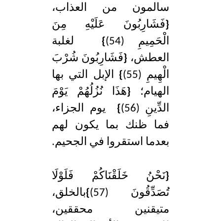
سالمون من العذاب،
{
فَشَارِبُونَ عَلَيْهِ مِنَ
الْحَمِيمِ (54)
}
لغلبة
العطش،
{
فَشَارِبُونَ شُرْبَ
الْهِيمِ (55)
}
الإبل التي بها
الهيام؛
{
هَذَا نُزُلُهُمْ يَوْمَ
الدِّينِ (56)
}
يوم الجزاء،
فما ظنك بما يكون لهم
بعدما استقروا في الجحيم.
{
نَحْنُ خَلَقْنَاكُمْ فَلَوْلَا
تُصَدِّقُونَ (57)
}
بالخلق،
متيقنين محققين،