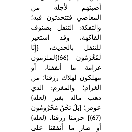
أصبتهم لأجله من
المعاصي فتتحدثون فيه؛
والتفكة: التنفل بصنوف
الفاكهة، وقد استعير
للتنقل بالحديث،
{
إِنَّا
لَمُغْرَمُونَ (66)
}
لملزمون
غرامة ما أنفقنا، أو
مهلكون لهلاك رزقنا؛ من
الغرام؛ والمغرم: الذي
ذهب ماله بغير (لعله)
عوض؛
{
بَلْ نَحْنُ مَحْرُومُونَ
(67)
}
حرمنا رزقنا، (لعله)
أو صار ما أنفقنا على