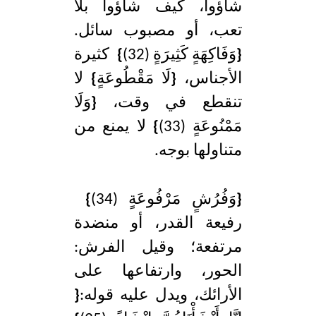
شاؤوا، كيف شاؤوا بلا
تعب، أو مصبوب سائل.
{
وَفَاكِهَةٍ كَثِيرَةٍ (32)
}
كثيرة
الأجناس،
{
لَا مَقْطُوعَةٍ
}
لا
تنقطع في وقت،
{
وَلَا
مَمْنُوعَةٍ (33)
}
لا يمنع من
متناولها بوجه.
{
وَفُرُشٍ مَرْفُوعَةٍ (34)
}
رفيعة القدر، أو منضدة
مرتفعة؛ وقيل الفرش:
الحور، وارتفاعها على
الأرائك، ويدل عليه قوله:
{