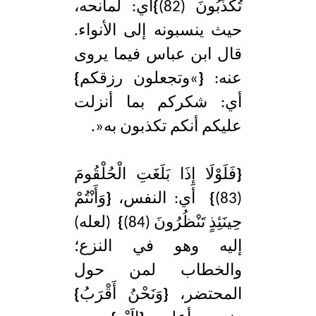
تُكَذِّبُونَ (82)
}
أي: لمانحه،
حيث ينسبونه إلى الأنواء.
قال ابن عباس فيما يروى
عنه:
{
»وتجعلون رزقكم
}
أي: شكركم بما أنزلت
عليكم أنكم تكذبون به«.
{
فَلَوْلَا إِذَا بَلَغَتِ الْحُلْقُومَ
(83)
}
أي: النفس،
{
وَأَنْتُمْ
حِينَئِذٍ تَنْظُرُونَ (84)
}
(لعله)
إليه وهو في النزع؛
والخطاب لمن حول
المحتضر،
{
وَنَحْنُ أَقْرَبُ
}