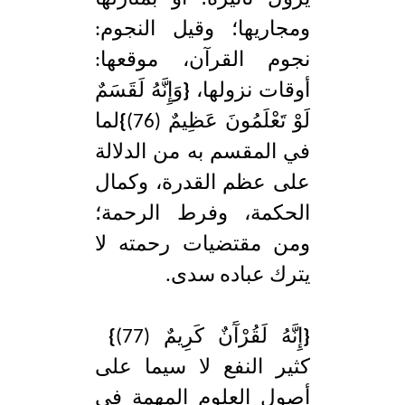
ومجاريها؛ وقيل النجوم:
نجوم القرآن، موقعها:
أوقات نزولها،
{
وَإِنَّهُ لَقَسَمٌ
لَوْ تَعْلَمُونَ عَظِيمٌ (76)
}
لما
في المقسم به من الدلالة
على عظم القدرة، وكمال
الحكمة، وفرط الرحمة؛
ومن مقتضيات رحمته لا
يترك عباده سدى.
{
إِنَّهُ لَقُرْآَنٌ كَرِيمٌ (77)
}
كثير النفع لا سيما على
أصول العلوم المهمة في