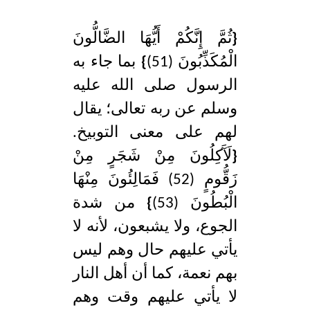
{
ثُمَّ إِنَّكُمْ أَيُّهَا الضَّالُّونَ
الْمُكَذِّبُونَ (51)
}
بما جاء به
الرسول صلى الله عليه
وسلم عن ربه تعالى؛ يقال
لهم على معنى التوبيخ.
{
لَآَكِلُونَ مِنْ شَجَرٍ مِنْ
زَقُّومٍ (52) فَمَالِئُونَ مِنْهَا
الْبُطُونَ (53)
}
من شدة
الجوع، ولا يشبعون، لأنه لا
يأتي عليهم حال وهم ليس
بهم نعمة، كما أن أهل النار
لا يأتي عليهم وقت وهم