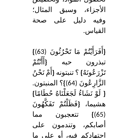
الأجزاء، وسبق المثال؛
وفيه دليل على صحة
القياس.
{
أَفَرَأَيْتُمْ مَا تَحْرُثُونَ (63)
}
تبذرون حبه
{
أَأَنْتُمْ
تَزْرَعُونَهُ
}
؟ تنبتونه
{
أَمْ نَحْنُ
الزَّارِعُونَ (64)
}
؟ المنبتون.
{
لَوْ نَشَاءُ لَجَعَلْنَاهُ حُطَامًا
}
هشيما،
{
فَظَلْتُمْ تَفَكَّهُونَ
(65)
}
تتعجبون مما
أصابكم، وتندمون على
اجتهادكم فيه، أو على ما