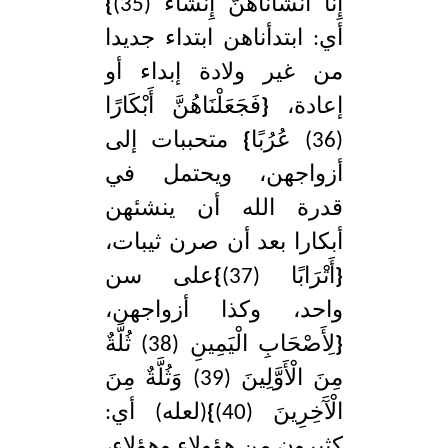
إِنَّا أَنْشَأْنَاهُنَّ إِنْشَاءً (35)
}
أي: ابتدأناهن ابتداء جديدا
من غير ولادة إبداء أو
إعادة،
{
فَجَعَلْنَاهُنَّ أَبْكَارًا
(36) عُرُبًا
}
متحببات إلى
أزواجهن، ويحتمل في
قدرة الله أن ينشئهن
أبكارا بعد أن صرن ثيبات،
{
أَتْرَابًا (37)
}
على سن
واحد، وكذا أزواجهن،
{
لِأَصْحَابِ الْيَمِينِ (38) ثُلَّةٌ
مِنَ الْأَوَّلِينَ (39) وَثُلَّةٌ مِنَ
الْآَخِرِينَ (40)
}
(لعله) أي:
كثيرون من هؤولاء وهؤلاء،