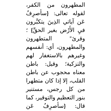
المطهرون من الكفر،
لقوله تعالى:
{
سأصرِفُ
عَن آياتي الذِينَ يتكبَّرون
فيِ الأَرْض بغير الحقِّ
}
؛
وقرئ” المتطهرون
والمطهرون، أي: أنفسهم
وغيرهم بالاستغفار لهم
والتزكية؛ وقيل: باطن
معناه محجوب عن باطن
القلب، إلا إذا كان متطهرا
من كل رجس، مستنير
بنور التعظيم والتوقير، كما
قال:
{
سأصرِفُ عَن