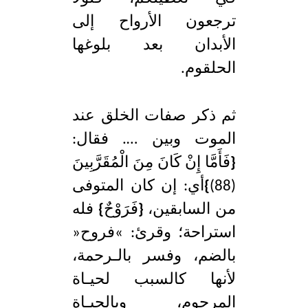
ترجعون الأرواح إلى
الأبدان بعد بلوغها
الحلقوم.
ثم ذكر صفات الخلق عند
الموت وبين …. فقال:
{
فَأَمَّا إِنْ كَانَ مِنَ الْمُقَرَّبِينَ
(88)
}
أي: إن كان المتوفى
من السابقين،
{
فَرَوْحٌ
}
فله
استراحة؛ وقرئ: »فروح«
بالضم، وفسر بالـرحمة،
لأنها كالسبب لحيـاة
المرحوم، وبالحيـاة