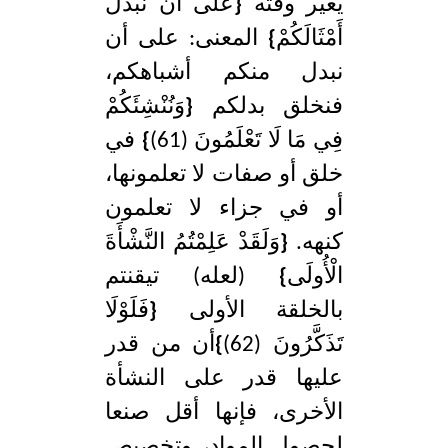
يغير وقته
{
عَلَى أَنْ نُبَدِّلَ
أَمْثَالَكُمْ
}
المعنى: على أن
نبدل منكم أشباهكم،
فنخلق بدلكم
{
وَنُنْشِئَكُمْ
فِي مَا لَا تَعْلَمُونَ (61)
}
في
خلق أو صفات لا تعلمونها،
أو في جزاء لا تعلمون
كنهه.
{
وَلَقَدْ عَلِمْتُمُ النَّشْأَةَ
الْأُولَى
}
(لعله) تيقنتم
بالخلقة الأولى
{
فَلَوْلَا
تَذَكَّرُونَ (62)
}
أن من قدر
عليها قدر على النشأة
الأخرى، فإنها أقل صنعا
لحصول المواد، وتخصيص