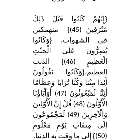
{
إِنَّهُمْ كَانُوا قَبْلَ ذَلِكَ
مُتْرَفِينَ (45)
}
منهمكين
في الشهوات،
{
وَكَانُوا
يُصِرُّونَ عَلَى الْحِنْثِ
الْعَظِيمِ (46)
}
الذنب
العظيم،
{
وَكَانُوا يَقُولُونَ
أَئِذَا مِتْنَا وَكُنَّا تُرَابًا وَعِظَامًا
أَئِنَّا لَمَبْعُوثُونَ (47) أَوَآَبَاؤُنَا
الْأَوَّلُونَ (48) قُلْ إِنَّ الْأَوَّلِينَ
وَالْآَخِرِينَ (49) لَمَجْمُوعُونَ
إِلَى مِيقَاتِ يَوْمٍ مَعْلُومٍ
(50)
}
إلى ما وقت به الدنيا.