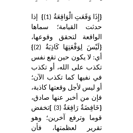
d
e
{
إِذَا وَقَعَتِ الْوَاقِعَةُ (1)
}
إذا
حدثت القيامة؛ سماها
الواقعة لتحقق وقوعها،
{
لَيْسَ لِوَقْعَتِهَا كَاذِبَةٌ (2)
}
أي: لا يكون حين تقع نفس
تكذب على الله، أو تكذب
في نفيها كما تكذب الآن؛
أو ليس لأجل وقعتها كاذبة،
فإن من أخبر عنها صادق،
{
خَافِضَةٌ رَافِعَةٌ (3)
}
تخفض
قوما وترفع آخرين؛ وهو
تقرير لعظمتها، فأن